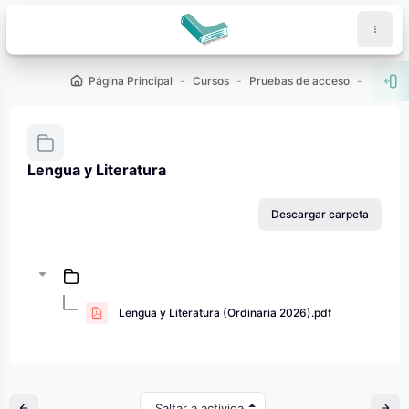
Salta al contenido principal
Página Principal
Cursos
Pruebas de acceso
PAU - 2
Abr
Lengua y Literatura
Requisitos de finalización
Descargar carpeta
Lengua y Literatura (Ordinaria 2026).pdf
Saltar a actividad