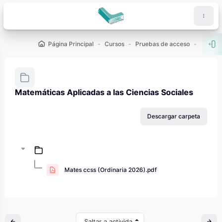
Salta al contenido principal
Página Principal
Cursos
Pruebas de acceso
PAU - 2
Abr
Matemáticas Aplicadas a las Ciencias Sociales
Requisitos de finalización
Descargar carpeta
Mates ccss (Ordinaria 2026).pdf
Saltar a actividad