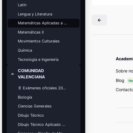
Mis cursos
Latín
Lengua y Literatura
¡Nos GUSTA lo que hacemos y se
NOTA!
Matemáticas Aplicadas a las Ciencias Sociales
Bloques
Matemáticas II
Movimientos Culturales
Química
Academia
Tecnología e Ingeniería
COMUNIDAD
Sobre no
Colapsar
VALENCIANA
Blog
N
📄 Exámenes oficiales 2025
Contact
Biología
Ciencias Generales
Dibujo Técnico
Dibujo Técnico Aplicado a las Artes