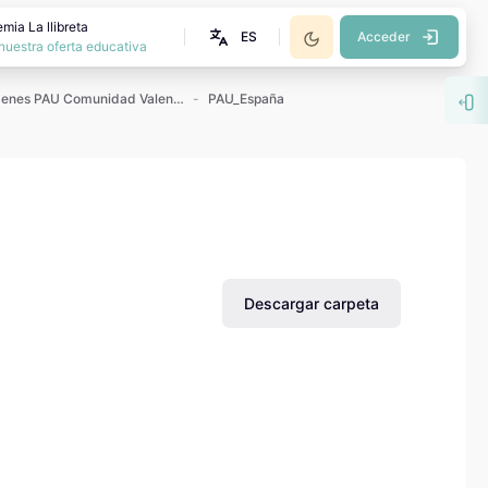
mia La llibreta
ES
Acceder
nuestra oferta educativa
Exámenes PAU Comunidad Valenciana
PAU_España
Abr
Descargar carpeta