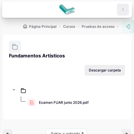
Salta al contenido principal
Página Principal
Cursos
Pruebas de acceso
PAU - 2
Abr
Fundamentos Artísticos
Requisitos de finalización
Descargar carpeta
Examen FUAR junio 2026.pdf
Saltar a actividad