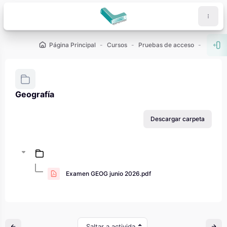
Salta al contenido principal
Página Principal
Cursos
Pruebas de acceso
PAU - 2
Abr
Geografía
Requisitos de finalización
Descargar carpeta
Examen GEOG junio 2026.pdf
Saltar a actividad