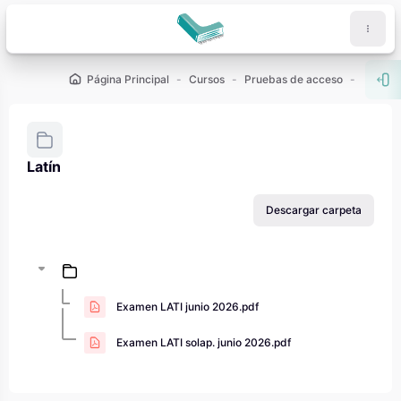
Salta al contenido principal
Página Principal
Cursos
Pruebas de acceso
PAU - 2
Abr
Latín
Requisitos de finalización
Descargar carpeta
Examen LATI junio 2026.pdf
Examen LATI solap. junio 2026.pdf