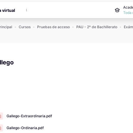
incipal
Acade
a virtual
Toda 
rincipal
Cursos
Pruebas de acceso
PAU - 2º de Bachillerato
llego
 de finalización
Gallego-Extraordinaria.pdf
Gallego-Ordinaria.pdf