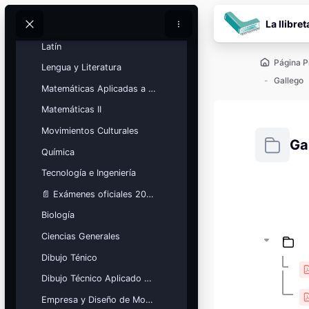
Historia del Arte
Salta al contenido pr
La llibret
Inglés
Buscar
Buscar
Latín
Página P
Lengua y Literatura
Gallego
Matemáticas Aplicadas a las Ciencias Sociales
Matemáticas II
Movimientos Culturales
Ga
Química
Tecnología e Ingeniería
Requisitos
📄 Exámenes oficiales 2026
Bloques
Calendario
Biología
académico
Ciencias Generales
Festivos, vacaciones y fechas
clave.
Dibujo Ténico
Ver calendario
Dibujo Técnico Aplicado a las Artes
Empresa y Diseño de Modelos de Negocio