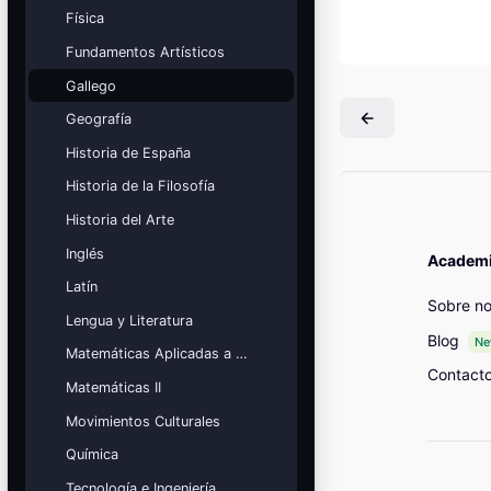
Mis cursos
Física
Fundamentos Artísticos
¡Nos GUSTA lo que hacemos y se
NOTA!
Gallego
Bloques
Geografía
Historia de España
Historia de la Filosofía
Historia del Arte
Inglés
Academia
Latín
Sobre no
Lengua y Literatura
Blog
N
Matemáticas Aplicadas a las Ciencias Sociales
Contact
Matemáticas II
Movimientos Culturales
Química
Tecnología e Ingeniería