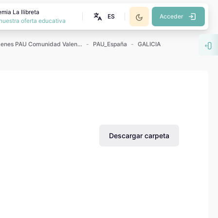
mia La llibreta
ES
Acceder
nuestra oferta educativa
Exámenes PAU Comunidad Valenciana
PAU_España
GALICIA
Abr
Descargar carpeta