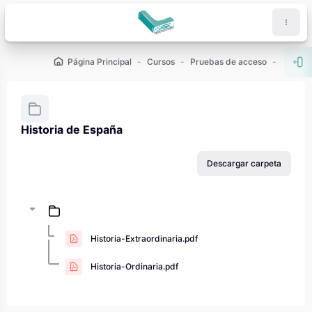
Salta al contenido principal
Página Principal
Cursos
Pruebas de acceso
PAU - 2
Abr
Historia de España
Requisitos de finalización
Descargar carpeta
Historia-Extraordinaria.pdf
Historia-Ordinaria.pdf