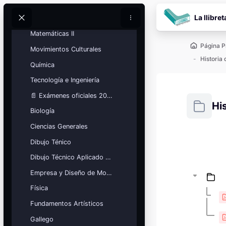
Lengua y Literatura
Salta al contenido pr
La llibret
Matemáticas Aplicadas a las Ciencias Sociales
Buscar
Buscar
Matemáticas II
Página P
Movimientos Culturales
Historia 
Química
Tecnología e Ingeniería
📄 Exámenes oficiales 2026
His
Biología
Ciencias Generales
Requisitos
Dibujo Ténico
Bloques
Calendario
Dibujo Técnico Aplicado a las Artes
académico
Empresa y Diseño de Modelos de Negocio
Festivos, vacaciones y fechas
clave.
Física
Ver calendario
Fundamentos Artísticos
Gallego