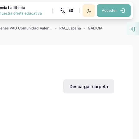
mia La llibreta
ES
Acceder
nuestra oferta educativa
Exámenes PAU Comunidad Valenciana
PAU_España
GALICIA
Abr
Descargar carpeta