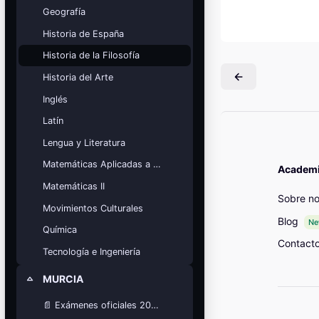
Mis cursos
Geografía
Historia de España
¡Nos GUSTA lo que hacemos y se
NOTA!
Historia de la Filosofía
Bloques
Historia del Arte
Inglés
Latín
Lengua y Literatura
Matemáticas Aplicadas a las Ciencias Sociales
Academia
Matemáticas II
Sobre no
Movimientos Culturales
Blog
N
Química
Contact
Tecnología e Ingeniería
MURCIA
Colapsar
📄 Exámenes oficiales 2025