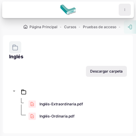
Salta al contenido principal
Página Principal
Cursos
Pruebas de acceso
PAU - 2
Abr
Inglés
Requisitos de finalización
Descargar carpeta
Inglés-Extraordinaria.pdf
Inglés-Ordinaria.pdf