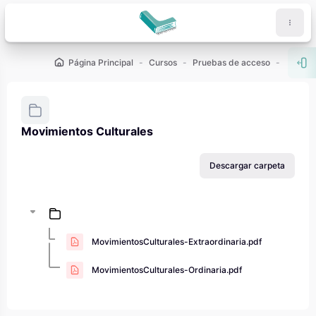
Salta al contenido principal
Página Principal
Cursos
Pruebas de acceso
PAU - 2
Abr
Movimientos Culturales
Requisitos de finalización
Descargar carpeta
MovimientosCulturales-Extraordinaria.pdf
MovimientosCulturales-Ordinaria.pdf