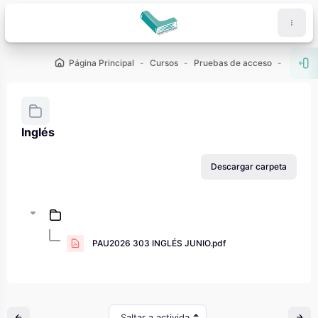
Salta al contenido principal
Página Principal
Cursos
Pruebas de acceso
PAU - 2
Abr
Inglés
Requisitos de finalización
Descargar carpeta
PAU2026 303 INGLÉS JUNIO.pdf
Saltar a actividad