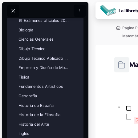
Química
Salta al contenido pr
La llibret
Tecnología e Ingeniería
Buscar
Buscar
📄 Exámenes oficiales 2026
Página P
Biología
Ciencias Generales
Dibujo Técnico
Dibujo Técnico Aplicado a las Artes
Ma
Empresa y Diseño de Modelos de Negocio
Física
Requisitos
Fundamentos Artísticos
Bloques
Calendario
Geografía
académico
Historia de España
Festivos, vacaciones y fechas
clave.
Historia de la Filosofía
Ver calendario
Historia del Arte
Inglés