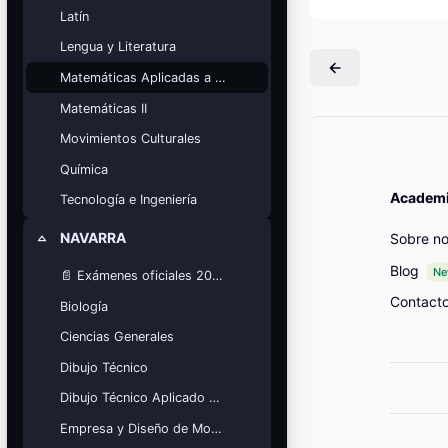
Mis cursos
Latín
Lengua y Literatura
¡Nos GUSTA lo que hacemos y se
NOTA!
Matemáticas Aplicadas a las Ciencias Sociales
Bloques
Matemáticas II
Movimientos Culturales
Química
Academia
Tecnología e Ingeniería
NAVARRA
Sobre no
Colapsar
Blog
N
📄 Exámenes oficiales 2025
Contact
Biología
Ciencias Generales
Dibujo Técnico
Dibujo Técnico Aplicado a las Artes
Empresa y Diseño de Modelos de Negocio