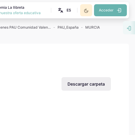
mia La llibreta
ES
Acceder
nuestra oferta educativa
Exámenes PAU Comunidad Valenciana
PAU_España
MURCIA
Abr
Descargar carpeta