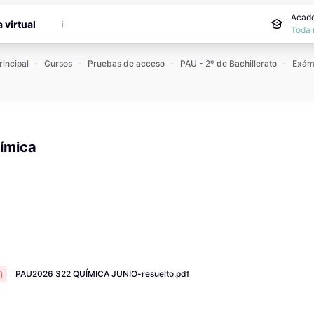
incipal
Acade
a virtual
Toda 
rincipal
Cursos
Pruebas de acceso
PAU - 2º de Bachillerato
ímica
 de finalización
PAU2026 322 QUÍMICA JUNIO-resuelto.pdf