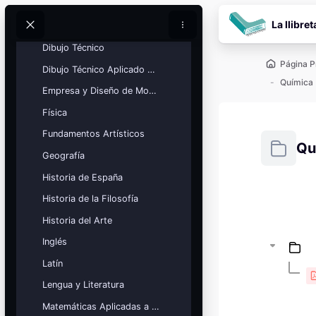
Biología
Salta al contenido pr
La llibret
Ciencias Generales
Buscar
Buscar
Dibujo Técnico
Página P
Dibujo Técnico Aplicado a las Artes
Química
Empresa y Diseño de Modelos de Negocio
Física
Fundamentos Artísticos
Qu
Geografía
Historia de España
Requisitos
Historia de la Filosofía
Bloques
Calendario
Historia del Arte
académico
Inglés
Festivos, vacaciones y fechas
clave.
Latín
Ver calendario
Lengua y Literatura
Matemáticas Aplicadas a las Ciencias Sociales