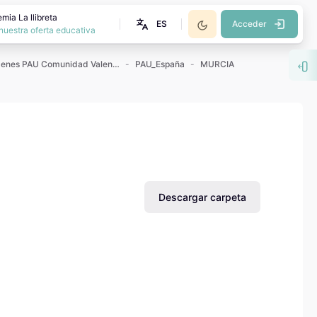
mia La llibreta
ES
Acceder
nuestra oferta educativa
Exámenes PAU Comunidad Valenciana
PAU_España
MURCIA
Abr
Descargar carpeta