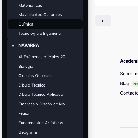
Mis cursos
Matemáticas II
Movimientos Culturales
¡Nos GUSTA lo que hacemos y se
NOTA!
Química
Bloques
Tecnología e Ingeniería
NAVARRA
Colapsar
📄 Exámenes oficiales 2025
Academia
Biología
Sobre no
Ciencias Generales
Blog
N
Dibujo Técnico
Contact
Dibujo Técnico Aplicado a las Artes
Empresa y Diseño de Modelos de Negocio
Física
Fundamentos Artísticos
Geografía