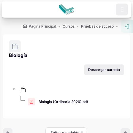
Salta al contenido principal
Página Principal
Cursos
Pruebas de acceso
PAU - 2
Abr
Biología
Requisitos de finalización
Descargar carpeta
Biologia (Ordinaria 2026).pdf
Saltar a actividad