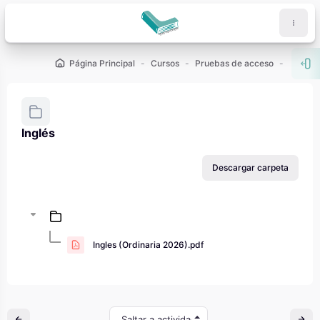
Salta al contenido principal
Página Principal
Cursos
Pruebas de acceso
PAU - 2
Abr
Inglés
Requisitos de finalización
Descargar carpeta
Ingles (Ordinaria 2026).pdf
Saltar a actividad