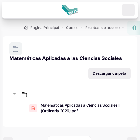
Salta al contenido principal
Página Principal
Cursos
Pruebas de acceso
PAU - 2
Abr
Matemáticas Aplicadas a las Ciencias Sociales
Requisitos de finalización
Descargar carpeta
Matematicas Aplicadas a Ciencias Sociales II
(Ordinaria 2026).pdf