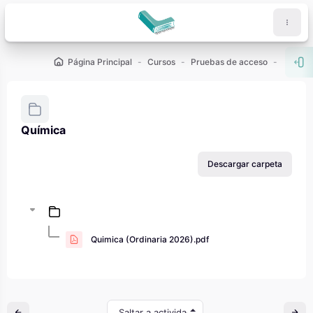
Salta al contenido principal
Página Principal
Cursos
Pruebas de acceso
PAU - 2
Abr
Química
Requisitos de finalización
Descargar carpeta
Quimica (Ordinaria 2026).pdf
Saltar a actividad