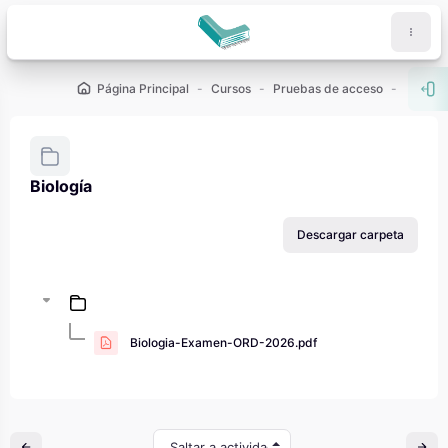
Salta al contenido principal
Página Principal
Cursos
Pruebas de acceso
PAU - 2
Abr
Biología
Requisitos de finalización
Descargar carpeta
Biologia-Examen-ORD-2026.pdf
Saltar a actividad