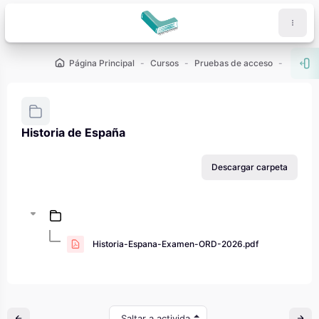
Salta al contenido principal
Página Principal
Cursos
Pruebas de acceso
PAU - 2
Abr
Historia de España
Requisitos de finalización
Descargar carpeta
Historia-Espana-Examen-ORD-2026.pdf
Saltar a actividad