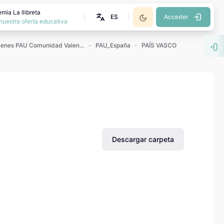
mia La llibreta
ES
Acceder
nuestra oferta educativa
Exámenes PAU Comunidad Valenciana
PAU_España
PAÍS VASCO
Abr
Descargar carpeta