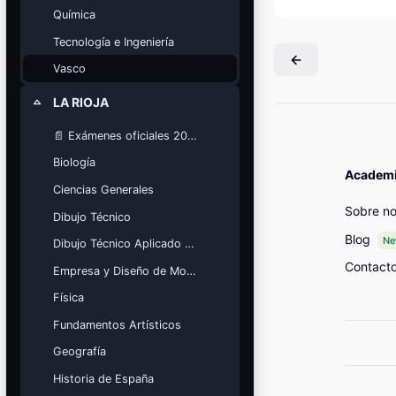
Mis cursos
Química
Tecnología e Ingeniería
¡Nos GUSTA lo que hacemos y se
NOTA!
Vasco
Bloques
LA RIOJA
Colapsar
📄 Exámenes oficiales 2025
Biología
Academia
Ciencias Generales
Sobre no
Dibujo Técnico
Blog
N
Dibujo Técnico Aplicado a las Artes
Contact
Empresa y Diseño de Modelos de Negocio
Física
Fundamentos Artísticos
Geografía
Historia de España