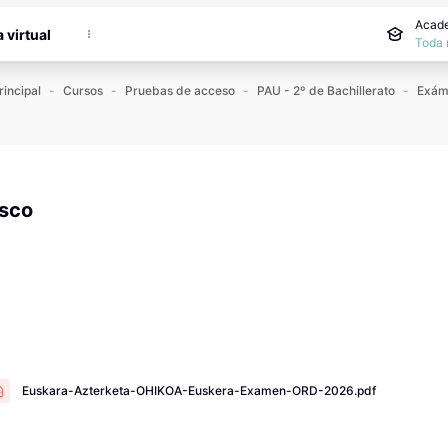
incipal
Acade
a virtual
Toda 
rincipal
Cursos
Pruebas de acceso
PAU - 2º de Bachillerato
sco
 de finalización
Euskara-Azterketa-OHIKOA-Euskera-Examen-ORD-2026.pdf