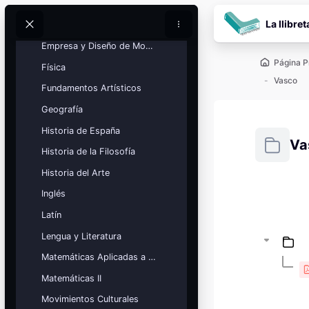
Ciencias Generales
Salta al contenido pr
La llibret
Dibujo Técnico
Buscar
Buscar
Empresa y Diseño de Modelos de Negocio
Página P
Física
Vasco
Fundamentos Artísticos
Geografía
Historia de España
Va
Historia de la Filosofía
Historia del Arte
Requisitos
Inglés
Bloques
Calendario
Latín
académico
Lengua y Literatura
Festivos, vacaciones y fechas
clave.
Matemáticas Aplicadas a las Ciencias Sociales
Ver calendario
Matemáticas II
Movimientos Culturales