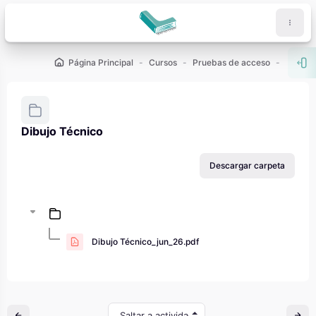
Salta al contenido principal
Página Principal
Cursos
Pruebas de acceso
PAU - 2
Abr
Dibujo Técnico
Requisitos de finalización
Descargar carpeta
Dibujo Técnico_jun_26.pdf
Saltar a actividad