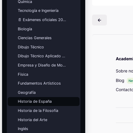
Química
Mis cursos
Tecnología e Ingeniería
¡Nos GUSTA lo que hacemos y se
📄 Exámenes oficiales 2026
NOTA!
Biología
Bloques
Ciencias Generales
Dibujo Técnico
Dibujo Técnico Aplicado a las Artes
Academia
Empresa y Diseño de Modelos de Negocio
Sobre no
Física
Blog
N
Fundamentos Artísticos
Contact
Geografía
Historia de España
Historia de la Filosofía
Historia del Arte
Inglés