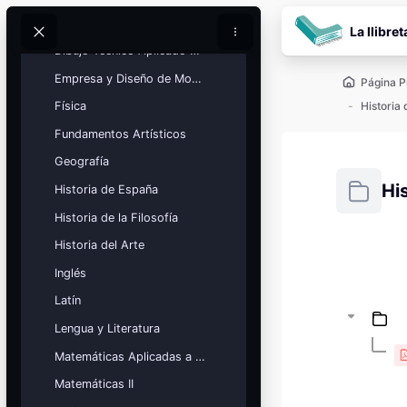
Salta al contenido pr
Dibujo Técnico
La llibret
Buscar
Buscar
Dibujo Técnico Aplicado a las Artes
Empresa y Diseño de Modelos de Negocio
Página P
Historia
Física
Fundamentos Artísticos
Geografía
Hi
Historia de España
Historia de la Filosofía
Requisitos
Historia del Arte
Bloques
Calendario
Inglés
académico
Latín
Festivos, vacaciones y fechas
clave.
Lengua y Literatura
Matemáticas Aplicadas a las Ciencias Sociales
Ver calendario
Matemáticas II