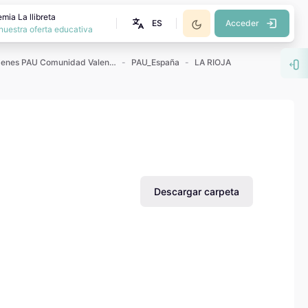
mia La llibreta
ES
Acceder
nuestra oferta educativa
Exámenes PAU Comunidad Valenciana
PAU_España
LA RIOJA
Abr
Descargar carpeta