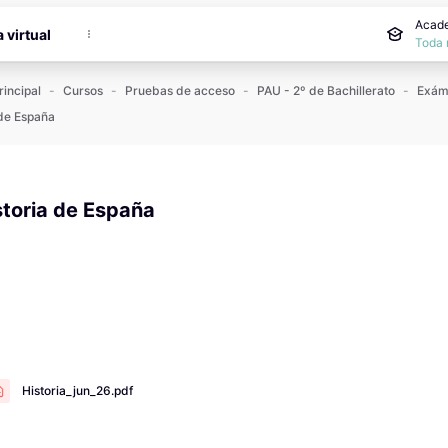
incipal
Acade
a virtual
Toda 
rincipal
Cursos
Pruebas de acceso
PAU - 2º de Bachillerato
 de España
storia de España
 de finalización
Historia_jun_26.pdf