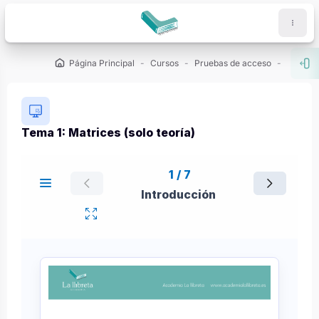
Salta al contenido principal
Página Principal
Cursos
Pruebas de acceso
PCE (U
Abr
Tema 1: Matrices (solo teoría)
Requisitos de finalización