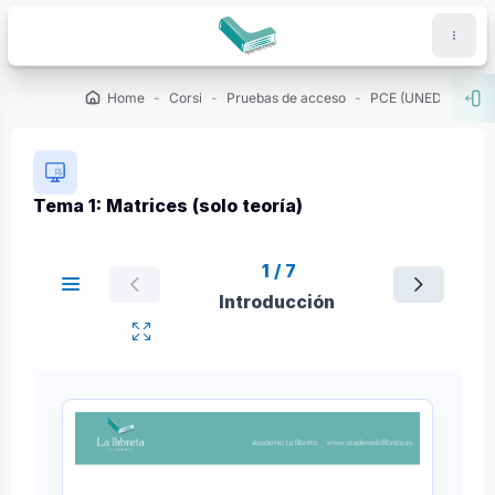
Vai al contenuto principale
Home
Corsi
Pruebas de acceso
PCE (UNED)
De
Apri
Tema 1: Matrices (solo teoría)
Aggregazione dei criteri