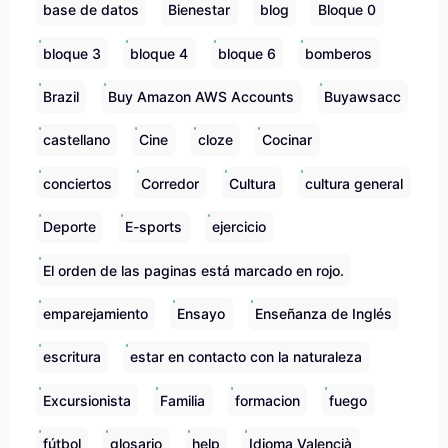
base de datos
Bienestar
blog
Bloque 0
bloque 3
bloque 4
bloque 6
bomberos
Brazil
Buy Amazon AWS Accounts
Buyawsacc
castellano
Cine
cloze
Cocinar
conciertos
Corredor
Cultura
cultura general
Deporte
E-sports
ejercicio
El orden de las paginas está marcado en rojo.
emparejamiento
Ensayo
Enseñanza de Inglés
escritura
estar en contacto con la naturaleza
Excursionista
Familia
formacion
fuego
fútbol
glosario
help
Idioma Valencià