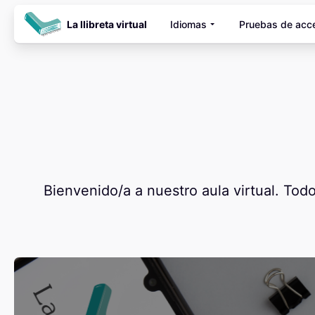
Skip to main content
La llibreta virtual
Idiomas
Pruebas de acc
Blocks
Blocks
Bienvenido/a a nuestro aula virtual. Tod