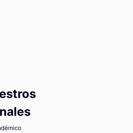
estros
onales
cadémico