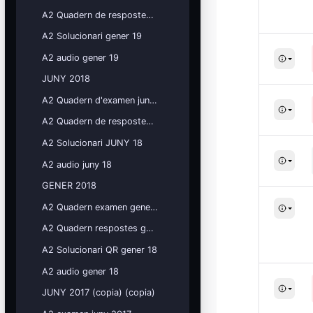
Mis cursos
A2 Quadern de respostes gener 19
A2 Solucionari gener 19
¡Nos GUSTA lo que hacemos y se
NOTA!
A2 audio gener 19
Bloques
JUNY 2018
A2 Quadern d'examen juny 18
A2 Quadern de respostes juny 18
A2 Solucionari JUNY 18
A2 audio juny 18
GENER 2018
A2 Quadern examen gener 18
A2 Quadern respostes gener 18
A2 Solucionari QR gener 18
A2 audio gener 18
JUNY 2017 (copia) (copia)