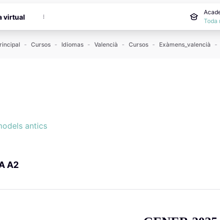
incipal
Acade
a virtual
Toda 
rincipal
Cursos
Idiomas
Valencià
Cursos
Exàmens_valencià
es
es
odels antics
A A2