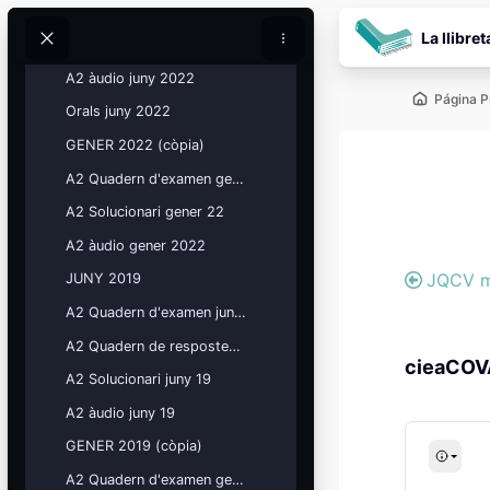
Salta al contenido pr
A2 Quadern d'examen juny 2022
La llibret
A2 Solucionari juny 2022
Buscar
Buscar
A2 àudio juny 2022
Página P
Orals juny 2022
GENER 2022 (còpia)
A2 Quadern d'examen gener 22
Bloqu
A2 Solucionari gener 22
Bloqu
A2 àudio gener 2022
JQCV m
JUNY 2019
A2 Quadern d'examen juny 19
Bloques
Calendario
A2 Quadern de respostes juny 19
académico
cieaCOV
Festivos, vacaciones y fechas
A2 Solucionari juny 19
clave.
A2 àudio juny 19
Ver calendario
GENER 2019 (còpia)
A2 Quadern d'examen gener 19