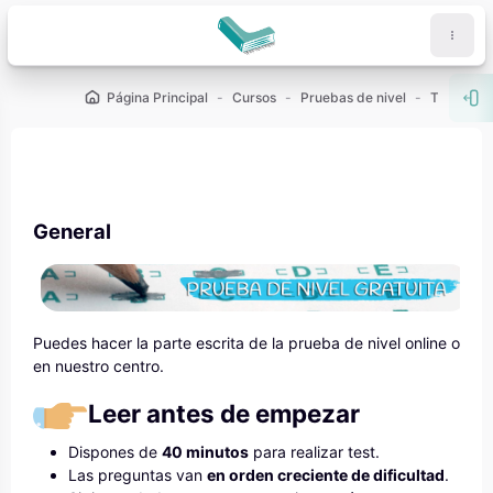
Salta al contenido principal
Página Principal
Cursos
Pruebas de nivel
Test
G
Abr
Bloques
Bloques
General
Puedes hacer la parte escrita de la prueba de nivel online o
en nuestro centro.
Leer antes de empezar
Dispones de
40 minutos
para realizar test.
Las preguntas van
en orden creciente de dificultad
.