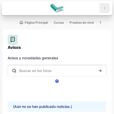
Salta al contenido principal
Página Principal
Cursos
Pruebas de nivel
Test
G
Avisos
Requisitos de finalización
Avisos y novedades generales
Buscar en los foros
Buscar en
(Aún no se han publicado noticias.)