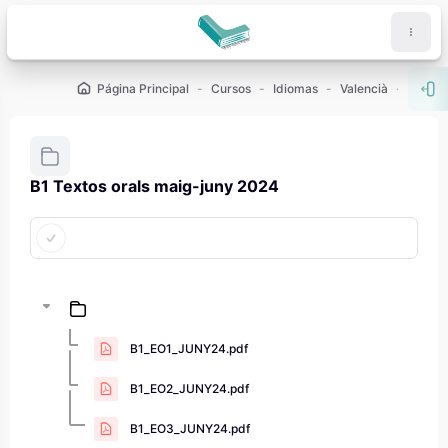
Salta al contenido principal
Página Principal
Cursos
Idiomas
Valencià
Curso
Abr
B1 Textos orals maig-juny 2024
Requisitos de finalización
B1_EO1_JUNY24.pdf
B1_EO2_JUNY24.pdf
B1_EO3_JUNY24.pdf