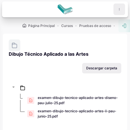
Salta al contenido principal
Página Principal
Cursos
Pruebas de acceso
PAU - 2
Abr
Dibujo Técnico Aplicado a las Artes
Requisitos de finalización
Descargar carpeta
examen-dibujo-tecnico-aplicado-artes-diseno-
pau-julio-25.pdf
examen-dibujo-tecnico-aplicado-artes-ii-pau-
junio-25.pdf