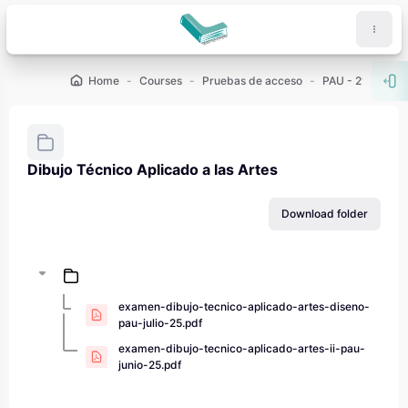
Skip to main content
Home
Courses
Pruebas de acceso
PAU - 2º de Bach
Ope
Dibujo Técnico Aplicado a las Artes
Completion requirements
Download folder
examen-dibujo-tecnico-aplicado-artes-diseno-
pau-julio-25.pdf
examen-dibujo-tecnico-aplicado-artes-ii-pau-
junio-25.pdf