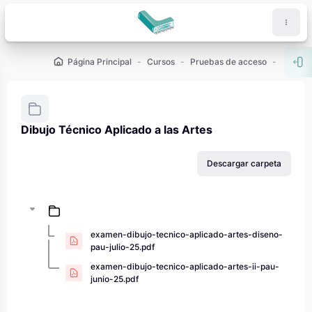
Salta al contenido principal
Página Principal
Cursos
Pruebas de acceso
PAU - 2
Abr
Dibujo Técnico Aplicado a las Artes
Requisitos de finalización
Descargar carpeta
examen-dibujo-tecnico-aplicado-artes-diseno-
pau-julio-25.pdf
examen-dibujo-tecnico-aplicado-artes-ii-pau-
junio-25.pdf