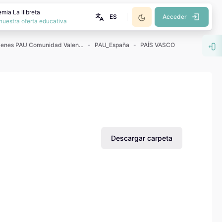
mia La llibreta
ES
Acceder
nuestra oferta educativa
Exámenes PAU Comunidad Valenciana
PAU_España
PAÍS VASCO
Abr
Descargar carpeta