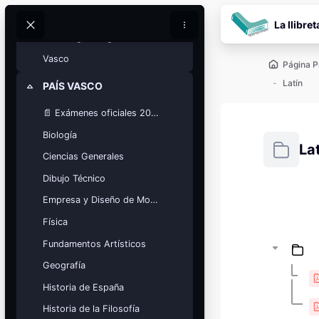
Salta al contenido pr
Química
La llibret
Buscar
Buscar
Tecnología e Ingeniería
Vasco
Página P
Latín
PAÍS VASCO
Colapsar
📄 Exámenes oficiales 2025
Biología
La
Ciencias Generales
Dibujo Técnico
Requisitos
Empresa y Diseño de Modelos de Negocio
Bloques
Calendario
Física
académico
Fundamentos Artísticos
Festivos, vacaciones y fechas
clave.
Geografía
Ver calendario
Historia de España
Historia de la Filosofía