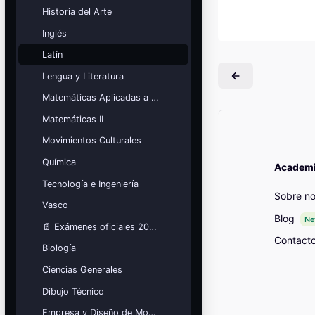
Mis cursos
Historia del Arte
Inglés
¡Nos GUSTA lo que hacemos y se
NOTA!
Latín
Bloques
Lengua y Literatura
Matemáticas Aplicadas a las Ciencias Sociales
Matemáticas II
Movimientos Culturales
Química
Academia
Tecnología e Ingeniería
Sobre no
Vasco
Blog
N
📄 Exámenes oficiales 2026
Contact
Biología
Ciencias Generales
Dibujo Técnico
Empresa y Diseño de Modelos de Negocio