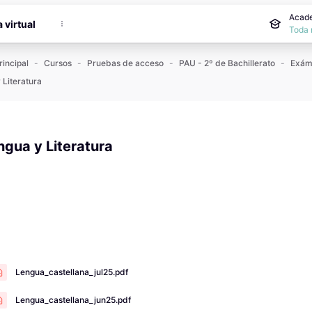
incipal
Acade
a virtual
Toda 
rincipal
Cursos
Pruebas de acceso
PAU - 2º de Bachillerato
 Literatura
ngua y Literatura
 de finalización
Lengua_castellana_jul25.pdf
Lengua_castellana_jun25.pdf