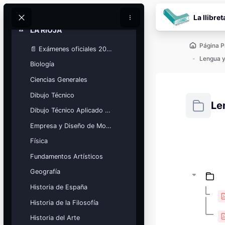
Salta al contenido pr
Vasco
La llibret
Buscar
Buscar
LA RIOJA
Colapsar
Página P
📄 Exámenes oficiales 2025
Lengua y
Biología
Ciencias Generales
Dibujo Técnico
Le
Dibujo Técnico Aplicado a las Artes
Empresa y Diseño de Modelos de Negocio
Requisitos
Física
Bloques
Calendario
Fundamentos Artísticos
académico
Geografía
Festivos, vacaciones y fechas
clave.
Historia de España
Ver calendario
Historia de la Filosofía
Historia del Arte