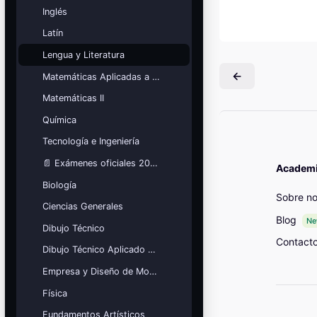
Mis cursos
Inglés
Latín
¡Nos GUSTA lo que hacemos y se
NOTA!
Lengua y Literatura
Bloques
Matemáticas Aplicadas a las Ciencias Sociales
Matemáticas II
Química
Tecnología e Ingeniería
📄 Exámenes oficiales 2026
Academia
Biología
Sobre no
Ciencias Generales
Blog
N
Dibujo Técnico
Contact
Dibujo Técnico Aplicado a las Artes
Empresa y Diseño de Modelos de Negocio
Física
Fundamentos Artísticos