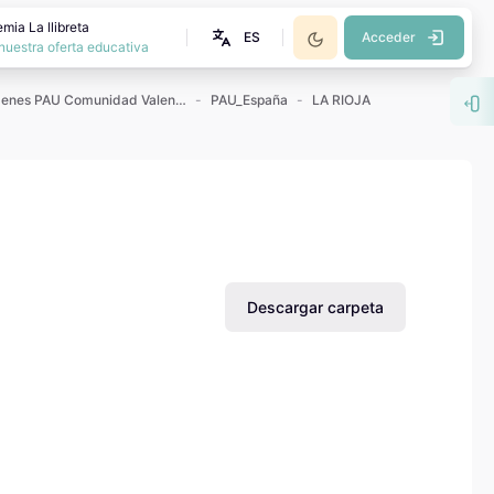
mia La llibreta
ES
Acceder
nuestra oferta educativa
Exámenes PAU Comunidad Valenciana
PAU_España
LA RIOJA
Abr
Descargar carpeta