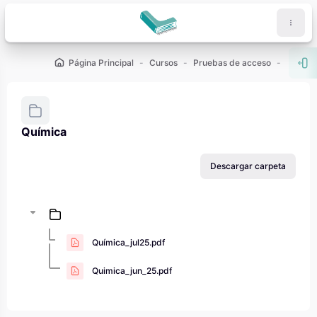
Salta al contenido principal
Página Principal
Cursos
Pruebas de acceso
PAU - 2
Abr
Química
Requisitos de finalización
Descargar carpeta
Química_jul25.pdf
Quimica_jun_25.pdf