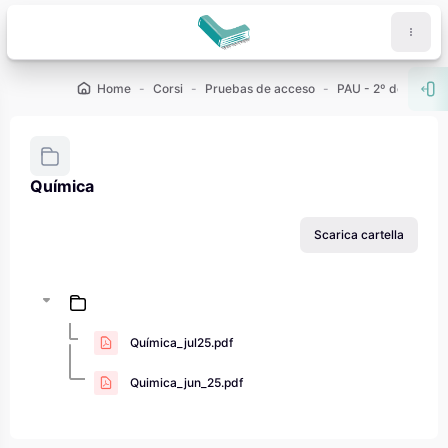
Vai al contenuto principale
Home
Corsi
Pruebas de acceso
PAU - 2º de Bachill
Apr
Química
Aggregazione dei criteri
Scarica cartella
Química_jul25.pdf
Quimica_jun_25.pdf