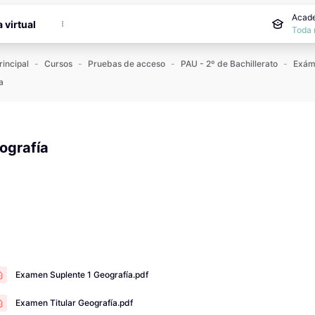
incipal
Acade
a virtual
Toda 
rincipal
Cursos
Pruebas de acceso
PAU - 2º de Bachillerato
a
ografía
 de finalización
Examen Suplente 1 Geografía.pdf
Examen Titular Geografía.pdf