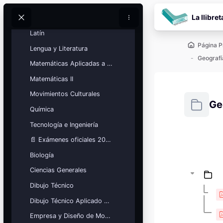
Historia del Arte
Salta al contenido pr
La llibret
Inglés
Buscar
Buscar
Latín
Página P
Lengua y Literatura
Geografí
Matemáticas Aplicadas a las Ciencias Sociales
Matemáticas II
Movimientos Culturales
Ge
Química
Tecnología e Ingeniería
Requisitos
📄 Exámenes oficiales 2026
Bloques
Calendario
Biología
académico
Ciencias Generales
Festivos, vacaciones y fechas
clave.
Dibujo Técnico
Ver calendario
Dibujo Técnico Aplicado a las Artes
Empresa y Diseño de Modelos de Negocio