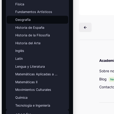
Mis cursos
Física
Fundamentos Artísticos
¡Nos GUSTA lo que hacemos y se
NOTA!
Geografía
Bloques
Historia de España
Historia de la Filosofía
Historia del Arte
Inglés
Latín
Academia
Lengua y Literatura
Sobre no
Matemáticas Aplicadas a las Ciencias Sociales
Blog
N
Matemáticas II
Contact
Movimientos Culturales
Química
Tecnología e Ingeniería