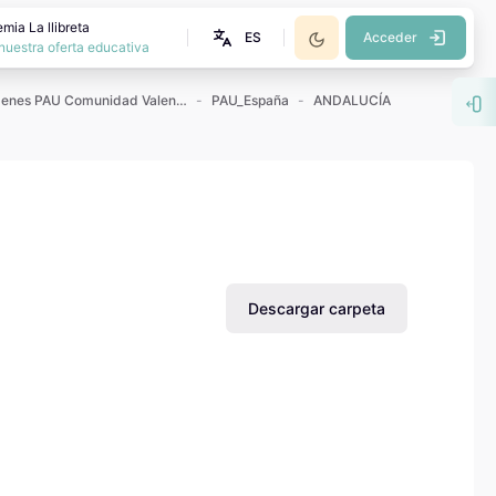
mia La llibreta
ES
Acceder
nuestra oferta educativa
Exámenes PAU Comunidad Valenciana
PAU_España
ANDALUCÍA
Abr
Descargar carpeta