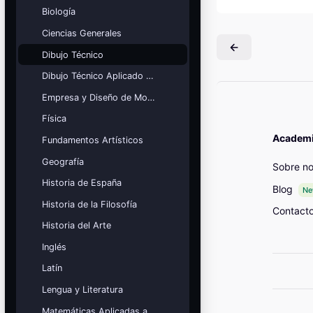
Mis cursos
Biología
Ciencias Generales
¡Nos GUSTA lo que hacemos y se
NOTA!
Dibujo Técnico
Bloques
Dibujo Técnico Aplicado a las Artes
Empresa y Diseño de Modelos de Negocio
Física
Academia
Fundamentos Artísticos
Geografía
Sobre no
Historia de España
Blog
N
Historia de la Filosofía
Contact
Historia del Arte
Inglés
Latín
Lengua y Literatura
Matemáticas Aplicadas a las Ciencias Sociales