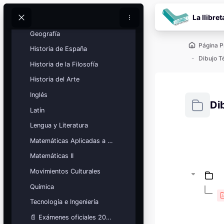
Física
Salta al contenido pr
La llibret
Fundamentos Artísticos
Buscar
Buscar
Geografía
Página P
Historia de España
Dibujo T
Historia de la Filosofía
Historia del Arte
Inglés
Di
Latín
Lengua y Literatura
Requisitos
Matemáticas Aplicadas a las Ciencias Sociales
Bloques
Calendario
Matemáticas II
académico
Movimientos Culturales
Festivos, vacaciones y fechas
clave.
Química
Ver calendario
Tecnología e Ingeniería
📄 Exámenes oficiales 2026