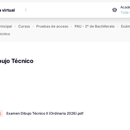
incipal
Acade
a virtual
Toda 
rincipal
Cursos
Pruebas de acceso
PAU - 2º de Bachillerato
écnico
bujo Técnico
 de finalización
Examen Dibujo Técnico II (Ordinaria 2026).pdf