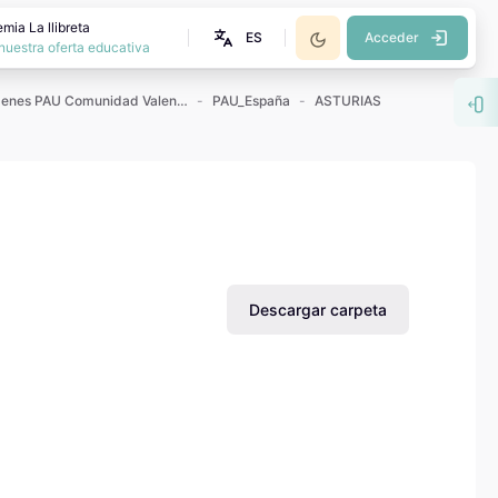
mia La llibreta
ES
Acceder
nuestra oferta educativa
Exámenes PAU Comunidad Valenciana
PAU_España
ASTURIAS
Abr
Descargar carpeta