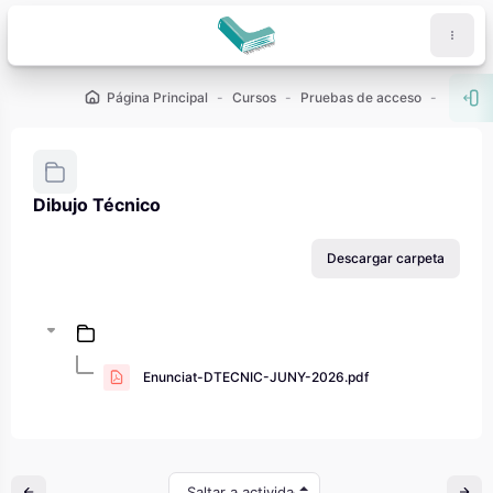
Salta al contenido principal
Página Principal
Cursos
Pruebas de acceso
PAU - 2
Abr
Dibujo Técnico
Requisitos de finalización
Descargar carpeta
Enunciat-DTECNIC-JUNY-2026.pdf
Saltar a actividad