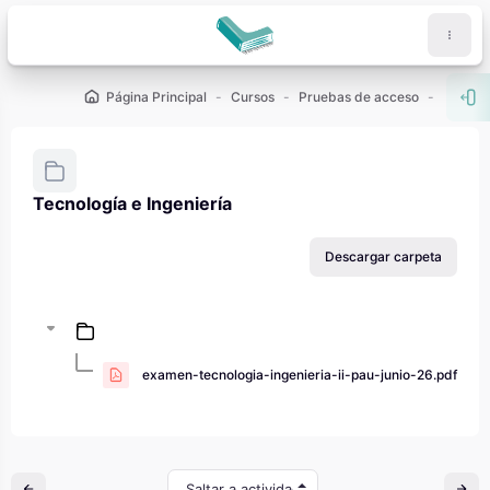
Salta al contenido principal
Página Principal
Cursos
Pruebas de acceso
PAU - 2
Abr
Tecnología e Ingeniería
Requisitos de finalización
Descargar carpeta
examen-tecnologia-ingenieria-ii-pau-junio-26.pdf
Saltar a actividad