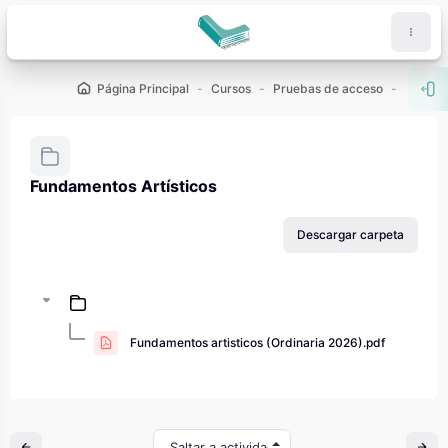
Salta al contenido principal
Página Principal
Cursos
Pruebas de acceso
PAU - 2
Abr
Fundamentos Artísticos
Requisitos de finalización
Descargar carpeta
Fundamentos artisticos (Ordinaria 2026).pdf
Saltar a actividad