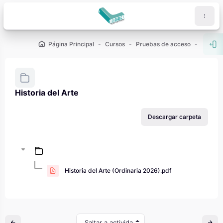
Salta al contenido principal
Página Principal
Cursos
Pruebas de acceso
PAU - 2
Abr
Historia del Arte
Requisitos de finalización
Descargar carpeta
Historia del Arte (Ordinaria 2026).pdf
Saltar a actividad