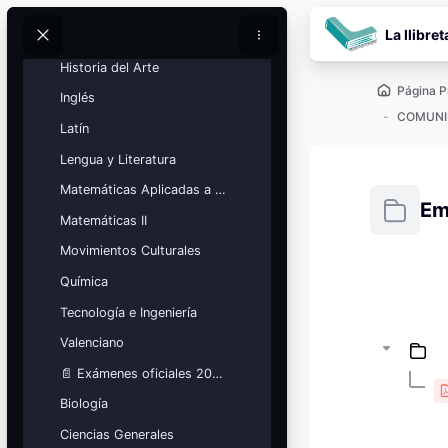
Historia de España
Salta al contenido pr
La llibret
Historia de la Filosofía
Buscar
Buscar
Historia del Arte
Página P
Inglés
COMUNI
Latín
Lengua y Literatura
Matemáticas Aplicadas a las Ciencias Sociales
Em
Matemáticas II
Movimientos Culturales
Requisitos
Química
Bloques
Calendario
Tecnología e Ingeniería
académico
Valenciano
Festivos, vacaciones y fechas
clave.
📄 Exámenes oficiales 2026
Ver calendario
Biología
Ciencias Generales