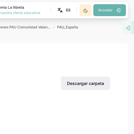
mia La llibreta
ES
Acceder
nuestra oferta educativa
Exámenes PAU Comunidad Valenciana
PAU_España
Abr
Descargar carpeta