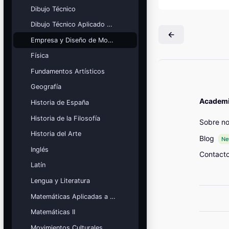
Mis cursos
Dibujo Técnico
Dibujo Técnico Aplicado a las Artes
¡Nos GUSTA lo que hacemos y se
NOTA!
Empresa y Diseño de Modelos de Negocio
Bloques
Física
Fundamentos Artísticos
Geografía
Academia
Historia de España
Historia de la Filosofía
Sobre no
Historia del Arte
Blog
N
Inglés
Contact
Latín
Lengua y Literatura
Matemáticas Aplicadas a las Ciencias Sociales
Matemáticas II
Movimientos Culturales