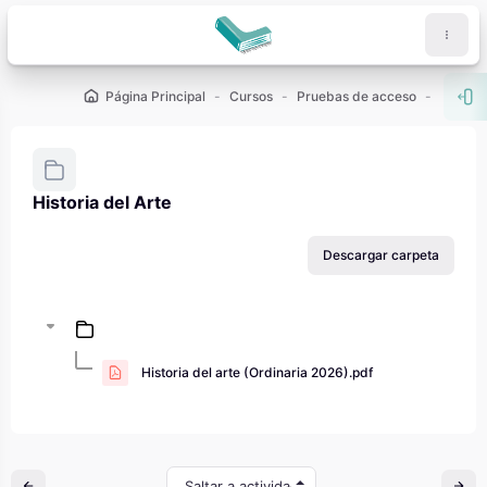
Salta al contenido principal
Página Principal
Cursos
Pruebas de acceso
PAU - 2
Abr
Historia del Arte
Requisitos de finalización
Descargar carpeta
Historia del arte (Ordinaria 2026).pdf
Saltar a actividad