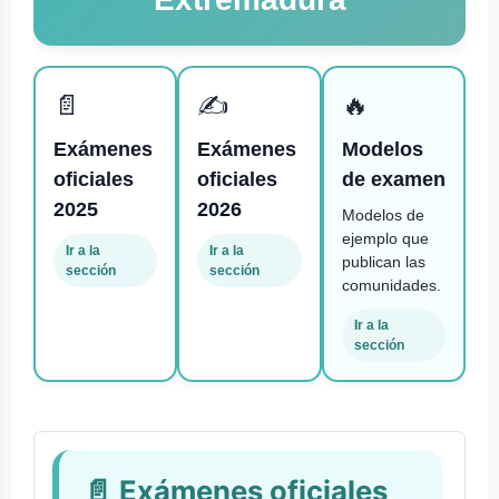
📄
✍️
🔥
Exámenes
Exámenes
Modelos
oficiales
oficiales
de examen
2025
2026
Modelos de
ejemplo que
Ir a la
Ir a la
publican las
sección
sección
comunidades.
Ir a la
sección
📄 Exámenes oficiales