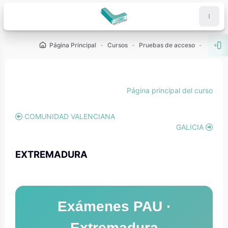
Salta al contenido principal
Página Principal
Cursos
Pruebas de acceso
PAU - 2
Abr
Bloques
Bloques
Página principal del curso
COMUNIDAD VALENCIANA
GALICIA
EXTREMADURA
Exámenes PAU ·
Extremadura