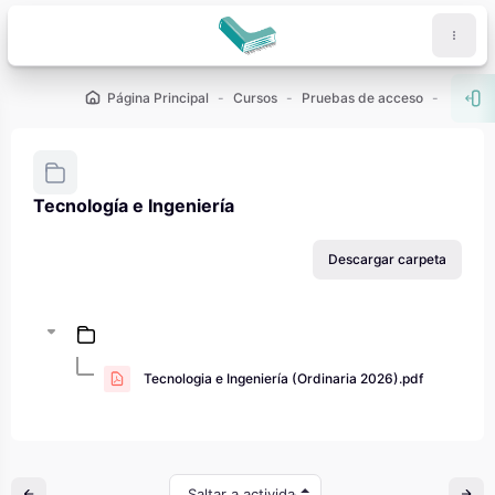
Salta al contenido principal
Página Principal
Cursos
Pruebas de acceso
PAU - 2
Abr
Tecnología e Ingeniería
Requisitos de finalización
Descargar carpeta
Tecnologia e Ingeniería (Ordinaria 2026).pdf
Saltar a actividad