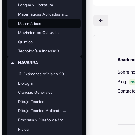
Mis cursos
Lengua y Literatura
Matemáticas Aplicadas a las Ciencias Sociales
¡Nos GUSTA lo que hacemos y se
NOTA!
Matemáticas II
Bloques
Movimientos Culturales
Química
Tecnología e Ingeniería
Academia
NAVARRA
Colapsar
Sobre no
📄 Exámenes oficiales 2025
Blog
N
Biología
Contact
Ciencias Generales
Dibujo Técnico
Dibujo Técnico Aplicado a las Artes
Empresa y Diseño de Modelos de Negocio
Física