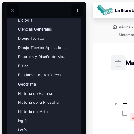
Tecnología e Ingeniería
Salta al contenido pr
La llibret
📄 Exámenes oficiales 2026
Buscar
Buscar
Biología
Página P
Ciencias Generales
Matemáti
Dibujo Técnico
Dibujo Técnico Aplicado a las Artes
Empresa y Diseño de Modelos de Negocio
Ma
Física
Fundamentos Artísticos
Requisitos
Geografía
Bloques
Calendario
Historia de España
académico
Historia de la Filosofía
Festivos, vacaciones y fechas
clave.
Historia del Arte
Ver calendario
Inglés
Latín