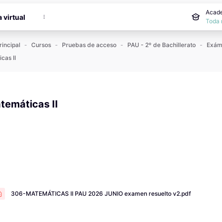
incipal
Acade
a virtual
Toda 
rincipal
Cursos
Pruebas de acceso
PAU - 2º de Bachillerato
cas II
temáticas II
 de finalización
306-MATEMÁTICAS II PAU 2026 JUNIO examen resuelto v2.pdf