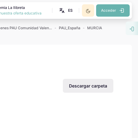
mia La llibreta
ES
Acceder
nuestra oferta educativa
Exámenes PAU Comunidad Valenciana
PAU_España
MURCIA
Abr
Descargar carpeta