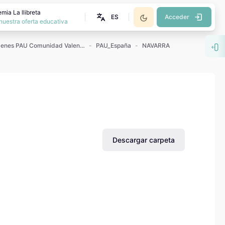
mia La llibreta
ES
Acceder
nuestra oferta educativa
Exámenes PAU Comunidad Valenciana
PAU_España
NAVARRA
Abr
Descargar carpeta