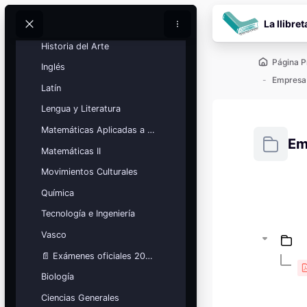
Historia de España
Salta al contenido pr
La llibret
Historia de la Filosofía
Buscar
Buscar
Historia del Arte
Página P
Inglés
Latín
Lengua y Literatura
Matemáticas Aplicadas a las Ciencias Sociales
Em
Matemáticas II
Movimientos Culturales
Requisitos
Química
Bloques
Calendario
Tecnología e Ingeniería
académico
Vasco
Festivos, vacaciones y fechas
clave.
📄 Exámenes oficiales 2026
Ver calendario
Biología
Ciencias Generales