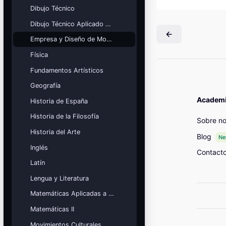
Mis cursos
Dibujo Técnico
Dibujo Técnico Aplicado a las Artes
¡Nos GUSTA lo que hacemos y se
NOTA!
Empresa y Diseño de Modelos de Negocio
Bloques
Física
Fundamentos Artísticos
Geografía
Academia
Historia de España
Historia de la Filosofía
Sobre no
Historia del Arte
Blog
N
Inglés
Contact
Latín
Lengua y Literatura
Matemáticas Aplicadas a las Ciencias Sociales
Matemáticas II
Movimientos Culturales